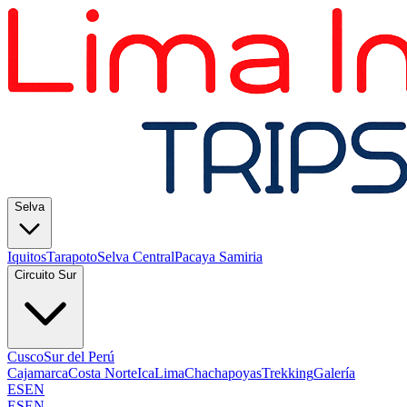
Selva
Iquitos
Tarapoto
Selva Central
Pacaya Samiria
Circuito Sur
Cusco
Sur del Perú
Cajamarca
Costa Norte
Ica
Lima
Chachapoyas
Trekking
Galería
ES
EN
ES
EN