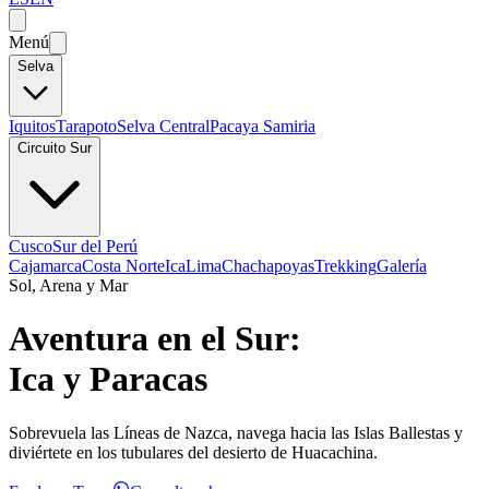
Menú
Selva
Iquitos
Tarapoto
Selva Central
Pacaya Samiria
Circuito Sur
Cusco
Sur del Perú
Cajamarca
Costa Norte
Ica
Lima
Chachapoyas
Trekking
Galería
Sol, Arena y Mar
Aventura en el Sur:
Ica y Paracas
Sobrevuela las Líneas de Nazca, navega hacia las Islas Ballestas y
diviértete en los tubulares del desierto de Huacachina.