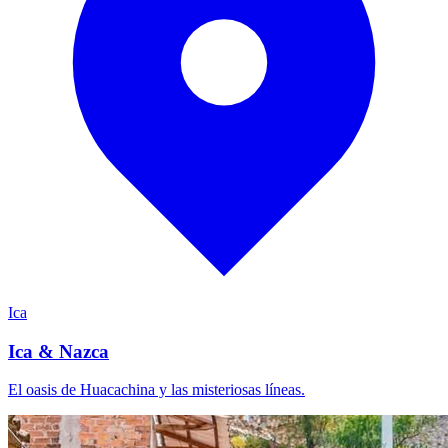
Ica
Ica & Nazca
El oasis de Huacachina y las misteriosas líneas.